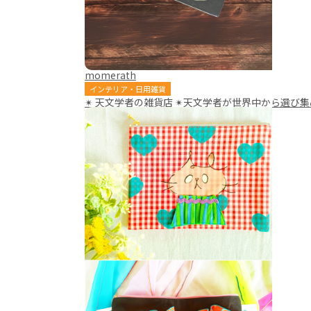
momerath
インテリア・日用雑貨
✴︎ 天文学者の雑貨店 ✴︎天文学者が世界中から