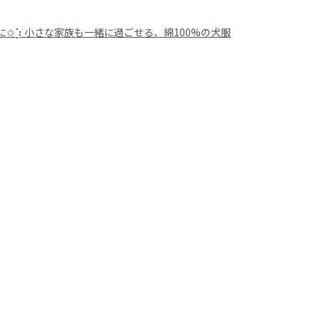
︎⡱ 小さな家族も一緒に過ごせる、綿100%の犬服