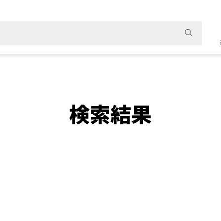
検
索
結
果