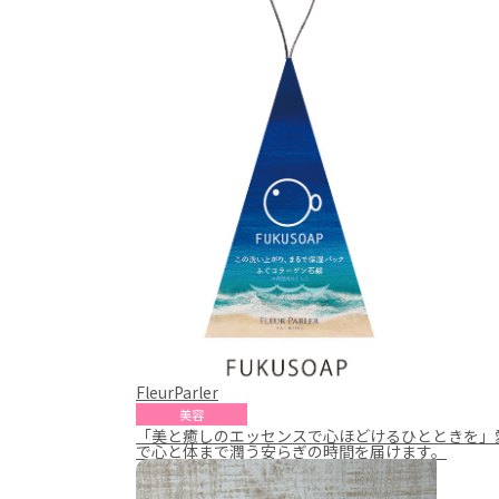
FleurParler
美容
「美と癒しのエッセンスで心ほどけるひとときを」
で心と体まで潤う安らぎの時間を届けます。