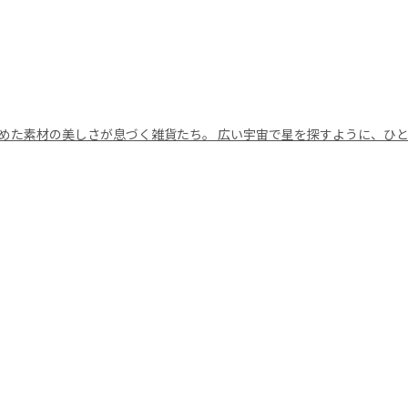
選び集めた素材の美しさが息づく雑貨たち。 広い宇宙で星を探すように、