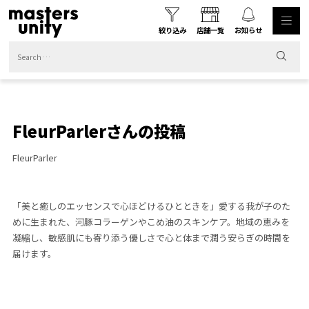
絞り込み
店舗一覧
お知らせ
FleurParlerさんの投稿
FleurParler
「美と癒しのエッセンスで心ほどけるひとときを」愛する我が子のた
めに生まれた、河豚コラーゲンやこめ油のスキンケア。地域の恵みを
凝縮し、敏感肌にも寄り添う優しさで心と体まで潤う安らぎの時間を
届けます。